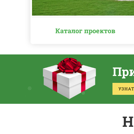
Каталог проектов
.
❆
При
.
❅
*
УЗНА
Н