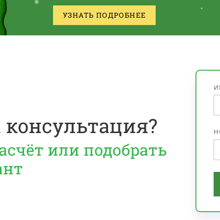
УЗНАТЬ ПОДРОБНЕЕ
*
❅
.
И
 консультация?
Н
асчёт или подобрать
ант