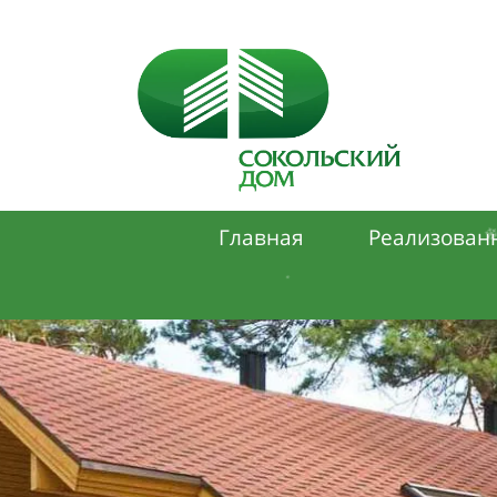
*
Главная
Реализован
.
❅
❆
.