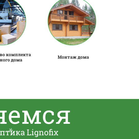
во комплекта
Монтаж дома
ного дома
❅
яемся
тика Lignofix
❅