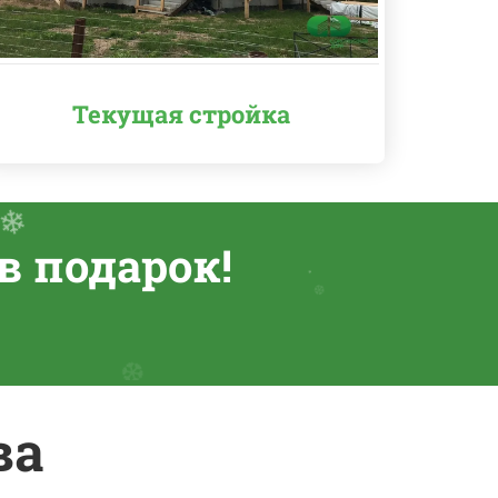
Текущая стройка
в подарок!
❆
❅
ва