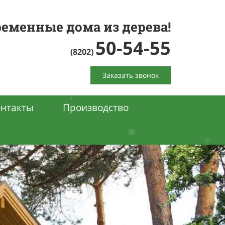
еменные дома из дерева!
50-54-55
(8202)
Заказать звонок
.
❄
❆
*
онтакты
Производство
❅