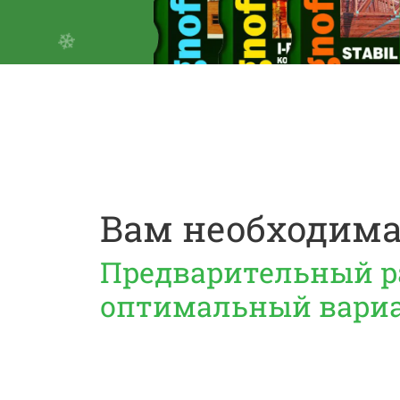
❅
❆
❅
*
❅
❄
*
❅
Вам необходима
Предварительный р
оптимальный вари